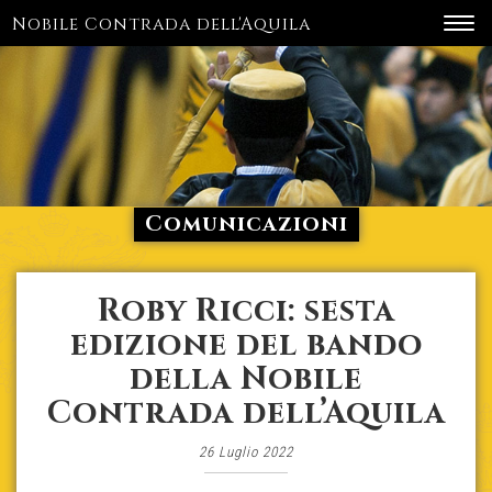
Nobile Contrada dell'Aquila
Toggl
navig
Comunicazioni
Roby Ricci: sesta
edizione del bando
della Nobile
Contrada dell’Aquila
26 Luglio 2022