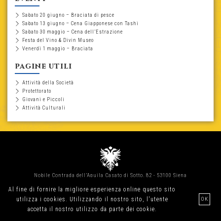
Sabato 20 giugno – Braciata di pesce
Sabato 13 giugno – Cena Giapponese con Tashi
Sabato 30 maggio – Cena dell’Estrazione
Festa del Vino & Divin Museo
Venerdì 1 maggio – Braciata
pagine utili
Attività della Società
Protettorato
Giovani e Piccoli
Attività Culturali
Nobile Contrada dell’Aquila Casato di Sotto, 82 - 53100 Siena
Tel. e Fax.
0577 288086
-
info@contradadellaquila.com
Al fine di fornire la migliore esperienza online questo sito
cookie policy
-
privacy policy
utilizza i cookies. Utilizzando il nostro sito, l'utente
OK
accetta il nostro utilizzo da parte dei cookie.