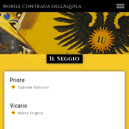
Nobile Contrada dell'Aquila
Toggl
navig
Il Seggio
Priore
Gabriele Fattorini
Vicario
Marco Frigerio