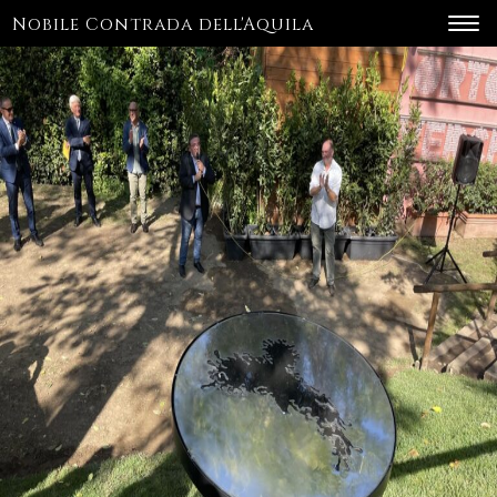
Immagine successiva
Nobile Contrada dell'Aquila
Toggl
navig