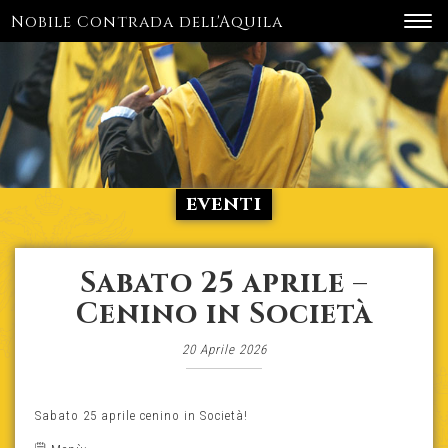
Nobile Contrada dell'Aquila
Toggl
navig
eventi
Sabato 25 aprile –
Cenino in Società
20 Aprile 2026
Sabato 25 aprile cenino in Società!