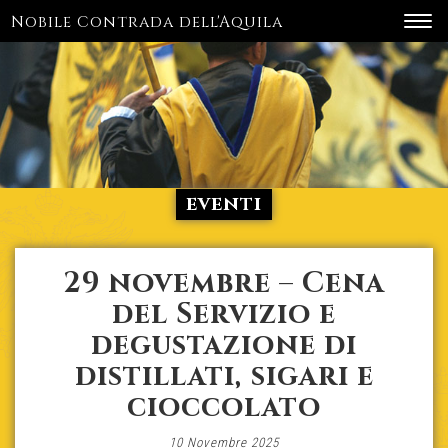
Nobile Contrada dell'Aquila
Toggl
navig
eventi
29 novembre – Cena
del Servizio e
degustazione di
distillati, sigari e
cioccolato
10 Novembre 2025